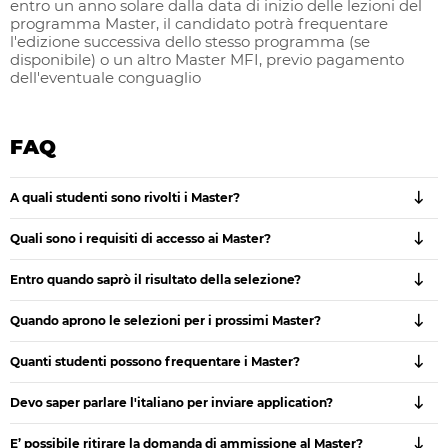
entro un anno solare dalla data di inizio delle lezioni del
programma Master, il candidato potrà frequentare
l'edizione successiva dello stesso programma (se
disponibile) o un altro Master MFI, previo pagamento
dell'eventuale conguaglio
FAQ
A quali studenti sono rivolti i Master?
Quali sono i requisiti di accesso ai Master?
Entro quando saprò il risultato della selezione?
Quando aprono le selezioni per i prossimi Master?
Quanti studenti possono frequentare i Master?
Devo saper parlare l'italiano per inviare application?
E’ possibile ritirare la domanda di ammissione al Master?