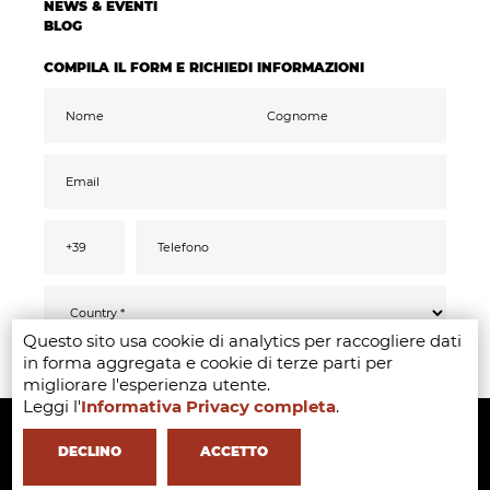
NEWS & EVENTI
BLOG
COMPILA IL FORM E RICHIEDI INFORMAZIONI
Questo sito usa cookie di analytics per raccogliere dati
Ai sensi del GDPR 2016/679, confermo di aver
INVIA
in forma aggregata e cookie di terze parti per
letto compreso ed acconsentito
all’informativa
privacy
migliorare l'esperienza utente.
Accetto il trattamento dati ai fini di ricevere
Leggi l'
Informativa Privacy completa
.
Copyright ©2020-2024 - Milano Fashion Institute - Via Durando 38 -
comunicazioni promozionali e offerte
pertinenti ai miei interessi, anche tramite
mail
20158 Milan -
+39 02 8738 779 1
-
info@milanofashioninstitute.it
-
DECLINO
ACCETTO
VAT: 06122860965 - REA MI1842944 - Learning with
in Milan -