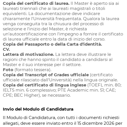
Copia del certificato di laurea.
Il Master è aperto sia ai
laureati triennali che ai laureati magistrali o titoli
equivalenti. La documentazione deve indicare
chiaramente l'Università frequentata. Qualora la laurea
venga conseguita tra la chiusura del processo di
selezione e l'inizio del Master, è richiesta
un'autocertificazione con l'impegno a fornire il certificato
di laurea ufficiale entro la data di inizio del corso.
Copia del Passaporto o della Carta d'identità.
CV.
Lettera di motivazione.
La lettera deve illustrare le
ragioni che hanno spinto il candidato a candidarsi al
Master e il suo interesse per il settore.
Foto
(formato tessera).
Copia del Transcript of Grades ufficiale
(certificato
ufficiale rilasciato dall'Università) nella lingua originale.
Copia del certificato di lingua inglese
(TOEFL min. 80;
IELTS min. 6 complessivo; PTE Academic min. 51; CAE;
CPE; BEC Higher), se necessario.
Invio del Modulo di Candidatura
Il Modulo di Candidatura, con tutti i documenti richiesti
allegati, deve essere inviato entro il 15 dicembre 2026 per