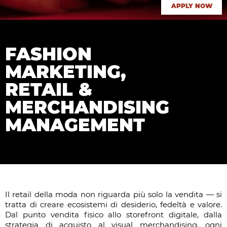
APPLY NOW
FASHION
MARKETING,
RETAIL &
MERCHANDISING
MANAGEMENT
Il retail della moda non riguarda più solo la vendita — si
tratta di creare ecosistemi di desiderio, fedeltà e valore.
Dal punto vendita fisico allo storefront digitale, dalla
strategia di acquisto al visual merchandising, ogni