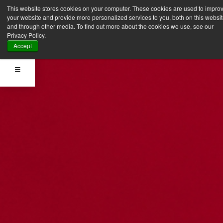
This website stores cookies on your computer. These cookies are used to impro
your website and provide more personalized services to you, both on this websi
and through other media. To find out more about the cookies we use, see our
Privacy Policy.
Accept