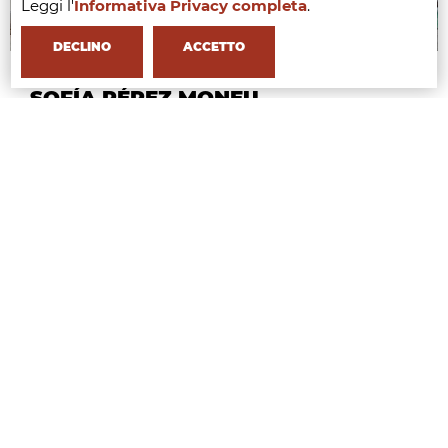
Leggi l'
Informativa Privacy completa
.
DECLINO
ACCETTO
SOFÍA PÉREZ MONEU
Online Store Specialist Intern, The Level Group
Scopri
ELISABETTA ZANOLETTI