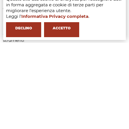
in forma aggregata e cookie di terze parti per
Criteri di valutazione
migliorare l'esperienza utente.
Leggi l'
Informativa Privacy completa
.
Profondità e accuratezza dell'assessment organizzativo
Rilevanza e fattibilità dei casi d'uso identificati
DECLINO
ACCETTO
Qualità del processo di valutazione e selezione degli
strumenti
Chiarezza del framework di AI responsabile
Concretezza e chiarezza del piano di implementazione
Professionalità della presentazione finale