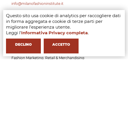
info@milanofashioninstitute.it
Questo sito usa cookie di analytics per raccogliere dati
MILANO FASHION INSTITUTE È LA SCUOLA DI
in forma aggregata e cookie di terze parti per
migliorare l'esperienza utente.
Leggi l'
Informativa Privacy completa
.
DECLINO
ACCETTO
MASTER
Fashion Branding & Communication Management
Fashion Marketing, Retail & Merchandising
Management
Fashion & Luxury Business Management
Fashion Sustainability & Circular Economy
Management
Fashion Product Development & Collection
Management
CORSI
Executive Course in Buying and Merchandising
Management
Executive Course in Fashion Retail and Operation
Management
Executive Course in AI Tools & Innovation for the
Fashion Industry