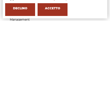
Executive Course in Beauty & Wellness Business
Management
DECLINO
ACCETTO
Short Course in Styling Management
Short Course in Fashion Communication
Management
Short Course in Fashion Event Management
Short Course in Generative AI for Fashion Creatives
and Professionals
APPLY NOW
MFI
CHI SIAMO
Milano
Partner
Faculty
Professional Faculty
Testimonials
Research
Gallery
Contatti
Come raggiungerci
Open Days
Quality
STAGE