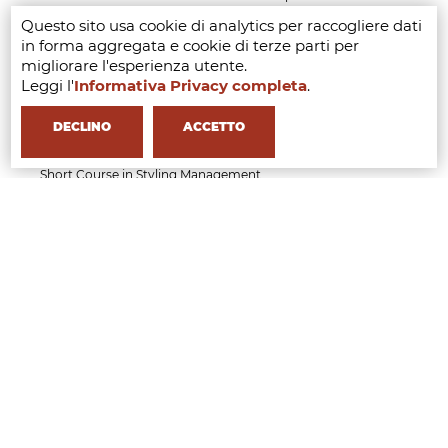
Management
Questo sito usa cookie di analytics per raccogliere dati
Executive Course in AI Tools & Innovation for the
in forma aggregata e cookie di terze parti per
Fashion Industry
migliorare l'esperienza utente.
Executive Course in Luxury, Heritage and Brand
Leggi l'
Informativa Privacy completa
.
Identity Management
Executive Course in Fashion Law & Licensing
Management
DECLINO
ACCETTO
Executive Course in Beauty & Wellness Business
Management
Short Course in Styling Management
Short Course in Fashion Communication
Management
Short Course in Fashion Event Management
Short Course in Generative AI for Fashion Creatives
and Professionals
APPLY NOW
MFI
CHI SIAMO
Milano
Partner
Faculty
Professional Faculty
Testimonials