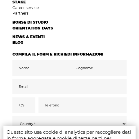
STAGE
Career service
Partners
BORSE DI STUDIO
ORIENTATION DAYS
NEWS & EVENTI
BLOG
COMPILA IL FORM E RICHIEDI INFORMAZIONI
Questo sito usa cookie di analytics per raccogliere dati
Ai sensi del GDPR 2016/679, confermo di aver
INVIA
in forma aggregata e cookie di terze parti per