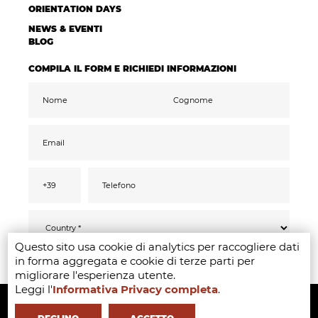
ORIENTATION DAYS
NEWS & EVENTI
BLOG
COMPILA IL FORM E RICHIEDI INFORMAZIONI
Questo sito usa cookie di analytics per raccogliere dati
Ai sensi del GDPR 2016/679, confermo di aver
INVIA
in forma aggregata e cookie di terze parti per
letto compreso ed acconsentito
all’informativa
privacy
migliorare l'esperienza utente.
Accetto il trattamento dati ai fini di ricevere
Leggi l'
Informativa Privacy completa
.
Copyright ©2020-2024 - Milano Fashion Institute - Via Durando 38 -
comunicazioni promozionali e offerte
pertinenti ai miei interessi, anche tramite
mail
20158 Milan -
+39 02 8738 779 1
-
info@milanofashioninstitute.it
-