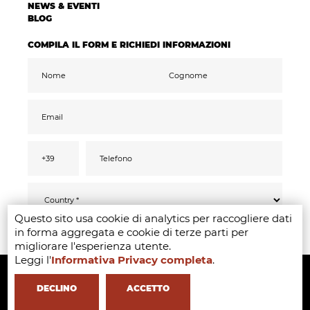
NEWS & EVENTI
BLOG
COMPILA IL FORM E RICHIEDI INFORMAZIONI
Questo sito usa cookie di analytics per raccogliere dati
Ai sensi del GDPR 2016/679, confermo di aver
INVIA
in forma aggregata e cookie di terze parti per
letto compreso ed acconsentito
all’informativa
privacy
migliorare l'esperienza utente.
Accetto il trattamento dati ai fini di ricevere
Leggi l'
Informativa Privacy completa
.
Copyright ©2020-2024 - Milano Fashion Institute - Via Durando 38 -
comunicazioni promozionali e offerte
pertinenti ai miei interessi, anche tramite
mail
20158 Milan -
+39 02 8738 779 1
-
info@milanofashioninstitute.it
-
DECLINO
ACCETTO
VAT: 06122860965 - REA MI1842944 - Learning with
in Milan -