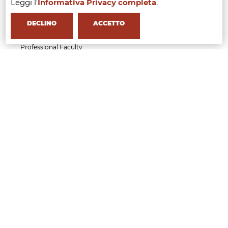
MFI
Leggi l'
Informativa Privacy completa
.
CHI SIAMO
Milano
DECLINO
ACCETTO
Partner
Faculty
Professional Faculty
Testimonials
Research
Gallery
Contatti
Come raggiungerci
Open Days
Quality
STAGE
Career service
Partners
BORSE DI STUDIO
ORIENTATION DAYS
NEWS & EVENTI
BLOG
COMPILA IL FORM E RICHIEDI INFORMAZIONI