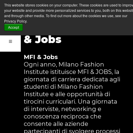
Registra la tua
This website stores cookies on your computer. These cookies are used to impro
your website and provide more personalized services to you, both on this websi
azienda al
and through other media. To find out more about the cookies we use, see our
Privacy Policy.
Career Day - MFI
Accept
& Jobs
MFI & Jobs
Ogni anno, Milano Fashion
Institute istituisce MFI & JOBS, la
giornata di carriera dedicata agli
studenti di Milano Fashion
Institute e alle opportunità di
tirocini curriculari. Una giornata
di interviste, networking e
conoscenza reciproca che
consente alle aziende
partecipanti di svolgere processi