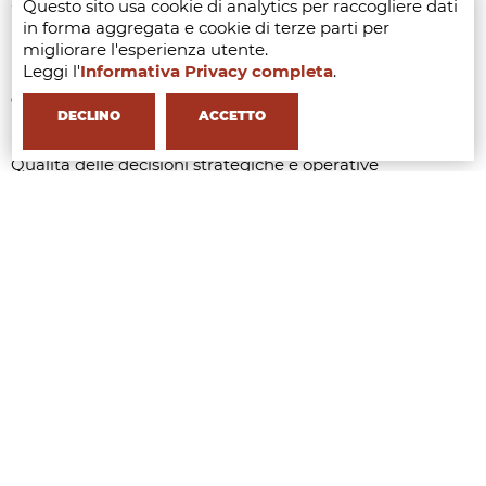
Strategia digitale e di e-commerce
Questo sito usa cookie di analytics per raccogliere dati
in forma aggregata e cookie di terze parti per
Presentazione finale
migliorare l'esperienza utente.
Leggi l'
Informativa Privacy completa
.
Criteri di valutazione
DECLINO
ACCETTO
Profondità e accuratezza dell'analisi di brand e contesto
Qualità delle decisioni strategiche e operative
Coerenza tra strategia di brand, retail e canali digitali
Capacità di utilizzo e interpretazione dei dati
Chiarezza e professionalità della presentazione finale