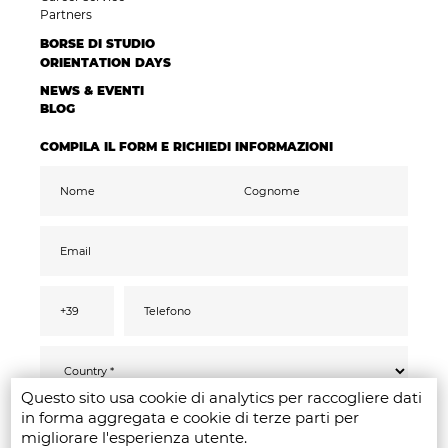
Partners
BORSE DI STUDIO
ORIENTATION DAYS
NEWS & EVENTI
BLOG
COMPILA IL FORM E RICHIEDI INFORMAZIONI
Questo sito usa cookie di analytics per raccogliere dati
Ai sensi del GDPR 2016/679, confermo di aver
INVIA
in forma aggregata e cookie di terze parti per
letto compreso ed acconsentito
all’informativa
privacy
migliorare l'esperienza utente.