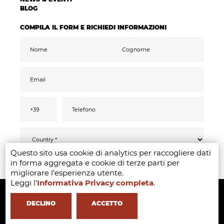
BLOG
COMPILA IL FORM E RICHIEDI INFORMAZIONI
Questo sito usa cookie di analytics per raccogliere dati
Ai sensi del GDPR 2016/679, confermo di aver
INVIA
in forma aggregata e cookie di terze parti per
letto compreso ed acconsentito
all’informativa
privacy
migliorare l'esperienza utente.
Accetto il trattamento dati ai fini di ricevere
Leggi l'
Informativa Privacy completa
.
Copyright ©2020-2024 - Milano Fashion Institute - Via Durando 38 -
comunicazioni promozionali e offerte
pertinenti ai miei interessi, anche tramite
mail
20158 Milan -
+39 02 8738 779 1
-
info@milanofashioninstitute.it
-
DECLINO
ACCETTO
VAT: 06122860965 - REA MI1842944 - Learning with
in Milan -
Made with
by
4Sigma