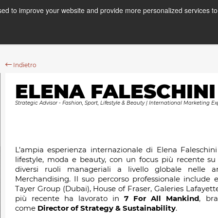
ed to improve your website and provide more personalized services to 
Corsi
Stage
A
Indietro
ELENA FALESCHINI
Strategic Advisor - Fashion, Sport, Lifestyle & Beauty | International Marketing E
L’ampia esperienza internazionale di Elena Faleschini è 
lifestyle, moda e beauty, con un focus più recente su
diversi ruoli manageriali a livello globale nell
Merchandising. Il suo percorso professionale include e
Tayer Group (Dubai), House of Fraser, Galeries Lafayette
più recente ha lavorato in
7 For All Mankind
, br
come
Director of Strategy & Sustainability
.