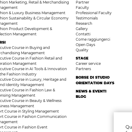
hion Marketing, Retail & Merchandising
Partner
nagement
Faculty
hion & Luxury Business Management
Professional Faculty
hion Sustainability & Circular Economy
Testimonials
nagement
Research
hion Product Development &
Gallery
llection Management
Contatti
Come raggiungerci
RSI
Open Days
cutive Course in Buying and
Quality
rchandising Management
cutive Course in Fashion Retail and
STAGE
eration Management
Career service
cutive Course in AI Tools & Innovation
Partners
 the Fashion Industry
BORSE DI STUDIO
cutive Course in Luxury, Heritage and
ORIENTATION DAYS
nd Identity Management
cutive Course in Fashion Law &
NEWS & EVENTI
censing Management
BLOG
cutive Course in Beauty & Wellness
siness Management
rt Course in Styling Management
rt Course in Fashion Communication
nagement
Que
rt Course in Fashion Event