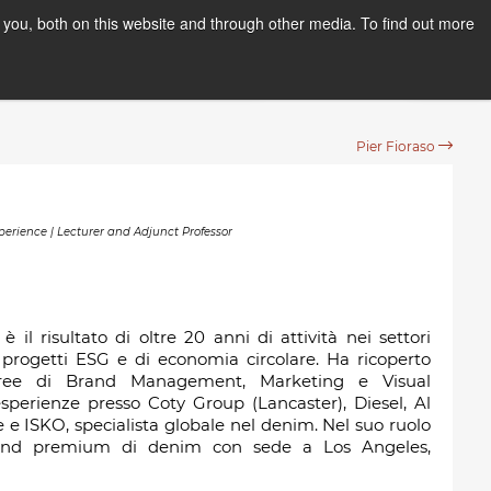
you, both on this website and through other media. To find out more
PPLY NOW
Orientation Days
Pier Fioraso
xperience | Lecturer and Adjunct Professor
il risultato di oltre 20 anni di attività nei settori
 progetti ESG e di economia circolare. Ha ricoperto
e aree di Brand Management, Marketing e Visual
sperienze presso Coty Group (Lancaster), Diesel, Al
 e ISKO, specialista globale nel denim. Nel suo ruolo
and premium di denim con sede a Los Angeles,