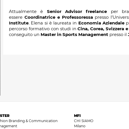
Attualmente è
Senior Advisor freelance
per bran
essere
Coordinatrice e Professoressa
presso l’Univer
Institute
. Elena si è laureata in
Economia Aziendale
pr
percorso formativo con studi in
Cina, Corea, Svizzera e
conseguito un
Master in Sports Management
presso il
STER
MFI
shion Branding & Communication
CHI SIAMO
nagement
Milano