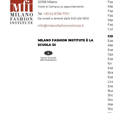
20158 Milano
Fas
Ma
Visite al Campus su appuntamento
Fas
Tel.
+39 02 8738 779 1
Fas
Da lunedì a venerdì dalle 9:00 alle 18:00
Ma
Fas
info@milanofashioninstitute.it
Co
CO
MILANO FASHION INSTITUTE È LA
Exe
SCUOLA DI
Me
Exe
Op
Exe
for
Exe
Bra
Exe
Li
Exe
Bu
Sho
Sho
Ma
Sho