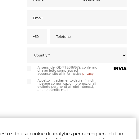
Ai sensi del GDPR 2016/679, confermo
INVIA
di aver letto compreso ed
acconsentito all’informativa
privacy
Accetto il trattamento dati ai fini di
ricevere comunicazioni promozionali
e offerte pertinenti ai miei interessi,
anche tramite mail
sto sito usa cookie di analytics per raccogliere dati in