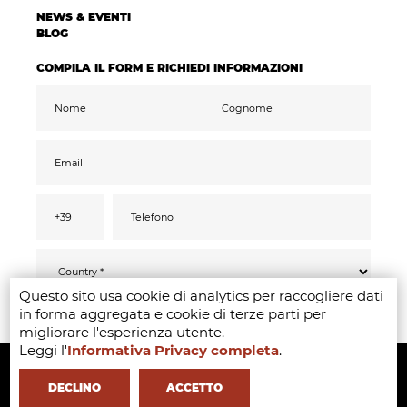
NEWS & EVENTI
BLOG
COMPILA IL FORM E RICHIEDI INFORMAZIONI
Questo sito usa cookie di analytics per raccogliere dati
Ai sensi del GDPR 2016/679, confermo di aver
INVIA
in forma aggregata e cookie di terze parti per
letto compreso ed acconsentito
all’informativa
privacy
migliorare l'esperienza utente.
Accetto il trattamento dati ai fini di ricevere
Leggi l'
Informativa Privacy completa
.
Copyright ©2020-2024 - Milano Fashion Institute - Via Durando 38 -
comunicazioni promozionali e offerte
pertinenti ai miei interessi, anche tramite
mail
20158 Milan -
+39 02 8738 779 1
-
info@milanofashioninstitute.it
-
DECLINO
ACCETTO
VAT: 06122860965 - REA MI1842944 - Learning with
in Milan -