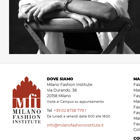
DOVE SIAMO
MA
Milano Fashion Institute
Fa
Via Durando, 38
Ma
20158 Milano
Fas
Ma
Visite al Campus su appuntamento
Fas
Tel.
+39 02 8738 779 1
Fas
Da lunedì a venerdì dalle 9:00 alle 18:00
Ma
Fas
info@milanofashioninstitute.it
Co
CO