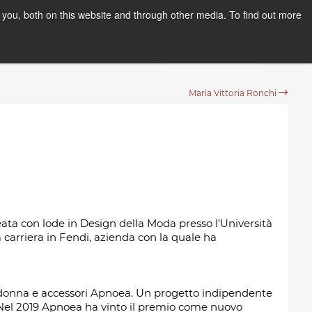
you, both on this website and through other media. To find out more
PPLY NOW
Orientation Days
Maria Vittoria Ronchi
ata con lode in Design della Moda presso l'Università
ua carriera in Fendi, azienda con la quale ha
 donna e accessori Apnoea. Un progetto indipendente
 Nel 2019 Apnoea ha vinto il premio come nuovo