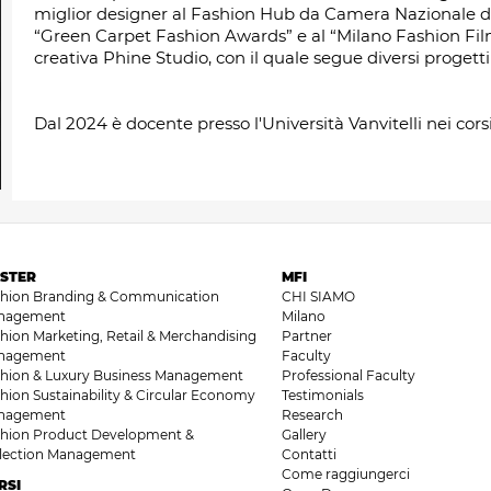
miglior designer al Fashion Hub da Camera Nazionale del
“Green Carpet Fashion Awards” e al “Milano Fashion Film
creativa Phine Studio, con il quale segue diversi progetti
Dal 2024 è docente presso l'Università Vanvitelli nei cors
STER
MFI
shion Branding & Communication
CHI SIAMO
nagement
Milano
hion Marketing, Retail & Merchandising
Partner
nagement
Faculty
hion & Luxury Business Management
Professional Faculty
hion Sustainability & Circular Economy
Testimonials
nagement
Research
hion Product Development &
Gallery
llection Management
Contatti
Come raggiungerci
RSI