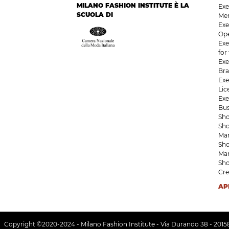
MILANO FASHION INSTITUTE È LA
Exe
SCUOLA DI
Me
Exe
Op
Exe
for
Exe
Bra
Exe
Li
Exe
Bu
Sho
Sho
Ma
Sho
Ma
Sho
Cre
AP
Copyright ©2020-2024 - Milano Fashion Institute - Via Durando 38 - 2015