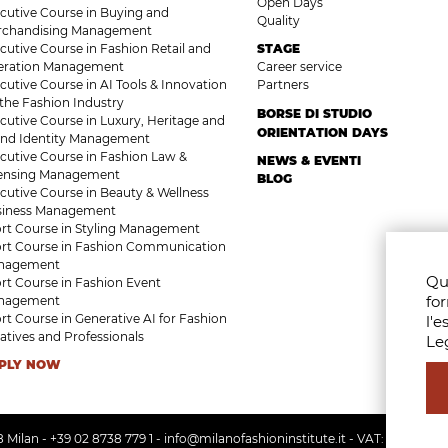
Open Days
cutive Course in Buying and
Quality
rchandising Management
cutive Course in Fashion Retail and
STAGE
eration Management
Career service
cutive Course in AI Tools & Innovation
Partners
 the Fashion Industry
BORSE DI STUDIO
cutive Course in Luxury, Heritage and
ORIENTATION DAYS
nd Identity Management
cutive Course in Fashion Law &
NEWS & EVENTI
censing Management
BLOG
cutive Course in Beauty & Wellness
siness Management
rt Course in Styling Management
rt Course in Fashion Communication
nagement
Que
rt Course in Fashion Event
fo
nagement
rt Course in Generative AI for Fashion
l'e
atives and Professionals
Leg
PLY NOW
8 Milan -
+39 02 8738 779 1
-
info@milanofashioninstitute.it
- VAT: 061228609