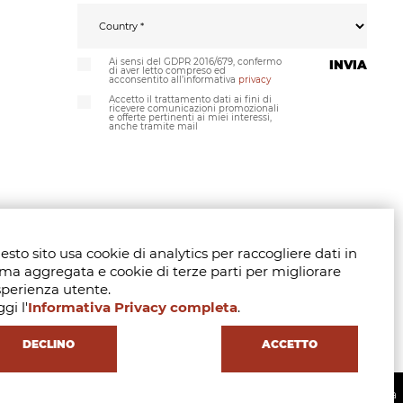
Ai sensi del GDPR 2016/679, confermo
INVIA
di aver letto compreso ed
acconsentito all’informativa
privacy
Accetto il trattamento dati ai fini di
ricevere comunicazioni promozionali
e offerte pertinenti ai miei interessi,
anche tramite mail
sto sito usa cookie di analytics per raccogliere dati in
rma aggregata e cookie di terze parti per migliorare
sperienza utente.
gi l'
Informativa Privacy completa
.
DECLINO
ACCETTO
65 - REA MI1842944 - Learning with
in Milan - Made with
by
4Sigma