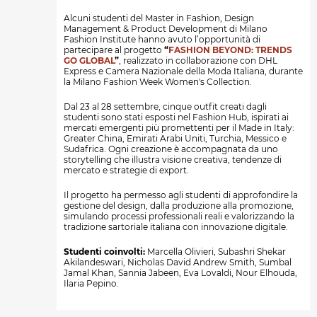
Alcuni studenti del Master in Fashion, Design
Management & Product Development di Milano
Fashion Institute hanno avuto l’opportunità di
partecipare al progetto
“
FASHION BEYOND: TRENDS
GO GLOBAL
”
, realizzato in collaborazione con DHL
Express e Camera Nazionale della Moda Italiana, durante
la Milano Fashion Week Women's Collection.
Dal 23 al 28 settembre, cinque outfit creati dagli
studenti sono stati esposti nel Fashion Hub, ispirati ai
mercati emergenti più promettenti per il Made in Italy:
Greater China, Emirati Arabi Uniti, Turchia, Messico e
Sudafrica. Ogni creazione è accompagnata da uno
storytelling che illustra visione creativa, tendenze di
mercato e strategie di export.
Il progetto ha permesso agli studenti di approfondire la
gestione del design, dalla produzione alla promozione,
simulando processi professionali reali e valorizzando la
tradizione sartoriale italiana con innovazione digitale.
Studenti coinvolti:
Marcella Olivieri, Subashri Shekar
Akilandeswari, Nicholas David Andrew Smith, Sumbal
Jamal Khan, Sannia Jabeen, Eva Lovaldi, Nour Elhouda,
Ilaria Pepino.