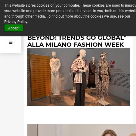
This website stores cookies on your computer. These cookies are used to impro
Indietro
Prossima News
your website and provide more personalized services to you, both on this websi
News
and through other media. To find out more about the cookies we use, see our
11 Settembre 2025
Privacy Policy.
MFI E DHL EXPRESS
Accept
PRESENTANO “FASHION
BEYOND: TRENDS GO GLOBAL”
ALLA MILANO FASHION WEEK