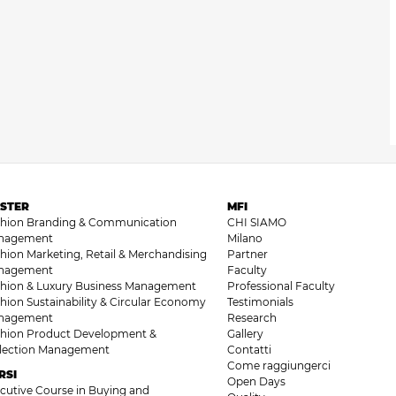
STER
MFI
shion Branding & Communication
CHI SIAMO
nagement
Milano
hion Marketing, Retail & Merchandising
Partner
nagement
Faculty
hion & Luxury Business Management
Professional Faculty
hion Sustainability & Circular Economy
Testimonials
nagement
Research
hion Product Development &
Gallery
llection Management
Contatti
Come raggiungerci
RSI
Open Days
cutive Course in Buying and