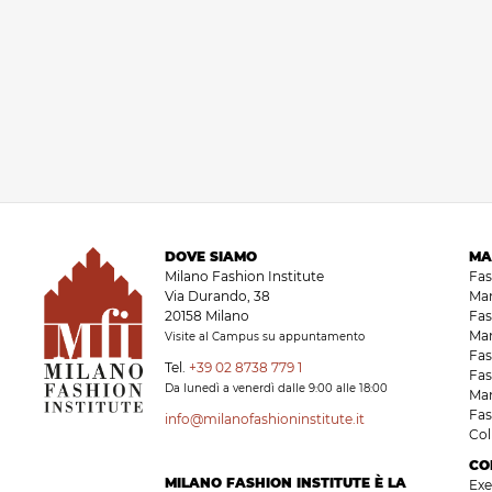
DOVE SIAMO
MA
Milano Fashion Institute
Fa
Via Durando, 38
Ma
20158 Milano
Fas
Ma
Visite al Campus su appuntamento
Fas
Tel.
+39 02 8738 779 1
Fas
Da lunedì a venerdì dalle 9:00 alle 18:00
Ma
Fas
info@milanofashioninstitute.it
Co
CO
MILANO FASHION INSTITUTE È LA
Exe