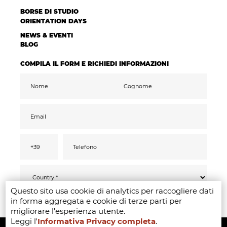
BORSE DI STUDIO
ORIENTATION DAYS
NEWS & EVENTI
BLOG
COMPILA IL FORM E RICHIEDI INFORMAZIONI
Questo sito usa cookie di analytics per raccogliere dati
Ai sensi del GDPR 2016/679, confermo di aver
INVIA
in forma aggregata e cookie di terze parti per
letto compreso ed acconsentito
all’informativa
privacy
migliorare l'esperienza utente.
Accetto il trattamento dati ai fini di ricevere
Leggi l'
Informativa Privacy completa
.
Copyright ©2020-2024 - Milano Fashion Institute - Via Durando 38 -
comunicazioni promozionali e offerte