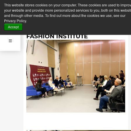
This website stores cookies on your computer. These cookies are used to impro
Indietro
Prossima News
your website and provide more personalized services to you, both on this websi
News
and through other media. To find out more about the cookies we use, see our
24 Aprile 2024
Privacy Policy.
UN BENVENUTO ALLA NEW
Accept
GIZA UNIVERSITY AL MILANO
FASHION INSTITUTE