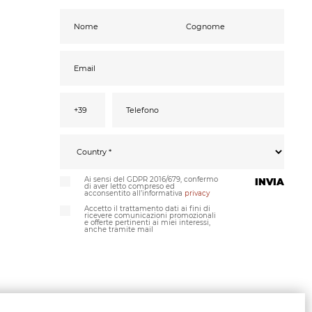
Ai sensi del GDPR 2016/679, confermo
INVIA
di aver letto compreso ed
acconsentito all’informativa
privacy
Accetto il trattamento dati ai fini di
ricevere comunicazioni promozionali
e offerte pertinenti ai miei interessi,
anche tramite mail