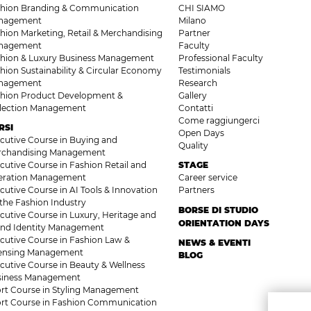
shion Branding & Communication
CHI SIAMO
nagement
Milano
hion Marketing, Retail & Merchandising
Partner
nagement
Faculty
hion & Luxury Business Management
Professional Faculty
hion Sustainability & Circular Economy
Testimonials
nagement
Research
hion Product Development &
Gallery
llection Management
Contatti
Come raggiungerci
RSI
Open Days
cutive Course in Buying and
Quality
rchandising Management
cutive Course in Fashion Retail and
STAGE
eration Management
Career service
cutive Course in AI Tools & Innovation
Partners
 the Fashion Industry
BORSE DI STUDIO
cutive Course in Luxury, Heritage and
ORIENTATION DAYS
nd Identity Management
cutive Course in Fashion Law &
NEWS & EVENTI
censing Management
BLOG
cutive Course in Beauty & Wellness
siness Management
rt Course in Styling Management
rt Course in Fashion Communication