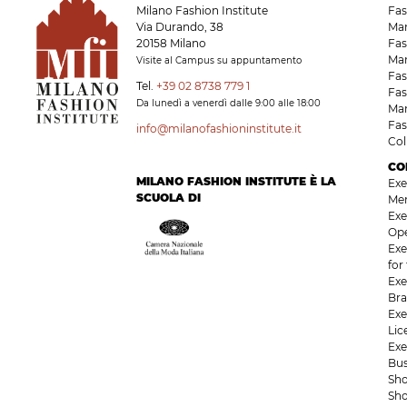
Milano Fashion Institute
Fa
Via Durando, 38
Ma
20158 Milano
Fas
Ma
Visite al Campus su appuntamento
Fas
Tel.
+39 02 8738 779 1
Fas
Da lunedì a venerdì dalle 9:00 alle 18:00
Ma
Fas
info@milanofashioninstitute.it
Co
CO
MILANO FASHION INSTITUTE È LA
Exe
SCUOLA DI
Me
Exe
Op
Exe
for
Exe
Bra
Exe
Li
Exe
Bu
Sho
Sho