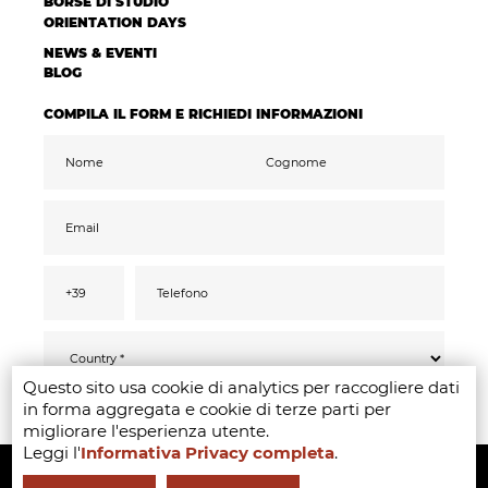
BORSE DI STUDIO
ORIENTATION DAYS
NEWS & EVENTI
BLOG
COMPILA IL FORM E RICHIEDI INFORMAZIONI
Questo sito usa cookie di analytics per raccogliere dati
Ai sensi del GDPR 2016/679, confermo di aver
INVIA
in forma aggregata e cookie di terze parti per
letto compreso ed acconsentito
all’informativa
privacy
migliorare l'esperienza utente.
Accetto il trattamento dati ai fini di ricevere
Leggi l'
Informativa Privacy completa
.
Copyright ©2020-2024 - Milano Fashion Institute - Via Durando 38 -
comunicazioni promozionali e offerte
pertinenti ai miei interessi, anche tramite
mail
20158 Milan -
+39 02 8738 779 1
-
info@milanofashioninstitute.it
-