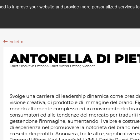
ed to improve your website and provide more personalized services to 
Corsi
Stage
A
Indietro
ANTONELLA DI PI
Chief Executive Officer & Chief Brand Officer, Vionnet
Svolge una carriera di leadership dinamica come presid
visione creativa, di prodotto e di immagine del brand. F
mondo altamente complesso ed in movimento dei brand di
consumatori ed alle tendenze del mercato per tradurli in 
gestendone l'immagine, aumentando il valore e costruen
di esperienza nel promuovere la notorietà del brand nei
crescita dei profitti. Annovera, tra le altre, significative
Tommy Hilfiger, Karl Lagerfeld, LVMH, Emilio Pucci, Fe