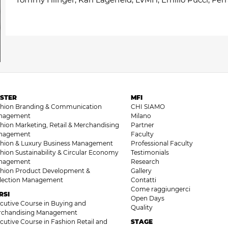
STER
MFI
shion Branding & Communication
CHI SIAMO
nagement
Milano
hion Marketing, Retail & Merchandising
Partner
nagement
Faculty
hion & Luxury Business Management
Professional Faculty
hion Sustainability & Circular Economy
Testimonials
nagement
Research
hion Product Development &
Gallery
llection Management
Contatti
Come raggiungerci
RSI
Open Days
cutive Course in Buying and
Quality
rchandising Management
cutive Course in Fashion Retail and
STAGE