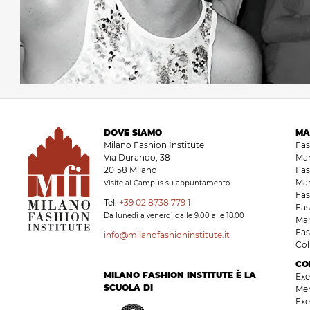
DOVE SIAMO
MA
Milano Fashion Institute
Fa
Via Durando, 38
Ma
20158 Milano
Fas
Ma
Visite al Campus su appuntamento
Fas
Tel.
+39 02 8738 779 1
Fas
Da lunedì a venerdì dalle 9:00 alle 18:00
Ma
Fas
info@milanofashioninstitute.it
Co
CO
MILANO FASHION INSTITUTE È LA
Exe
SCUOLA DI
Me
Exe