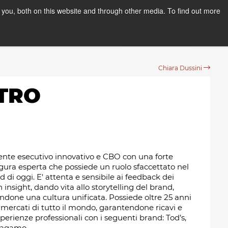
you, both on this website and through other media. To find out more
PPLY NOW
Orientation Days
Chiara Dussini
ETRO
ente esecutivo innovativo e CBO con una forte
igura esperta che possiede un ruolo sfaccettato nel
 oggi. E' attenta e sensibile ai feedback dei
insight, dando vita allo storytelling del brand,
done una cultura unificata. Possiede oltre 25 anni
 mercati di tutto il mondo, garantendone ricavi e
 esperienze professionali con i seguenti brand: Tod’s,
rragamo.