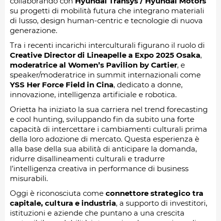
collaborando con
Hyundai Transys / Hyundai Motors
su progetti di mobilità futura che integrano materiali
di lusso, design human-centric e tecnologie di nuova
generazione.
Tra i recenti incarichi interculturali figurano il ruolo di
Creative Director di Lineapelle a Expo 2025 Osaka
,
moderatrice al Women’s Pavilion by Cartier
, e
speaker/moderatrice in summit internazionali come
YSS Her Force Field in Cina
, dedicato a donne,
innovazione, intelligenza artificiale e robotica.
Orietta ha iniziato la sua carriera nel trend forecasting
e cool hunting, sviluppando fin da subito una forte
capacità di intercettare i cambiamenti culturali prima
della loro adozione di mercato. Questa esperienza è
alla base della sua abilità di anticipare la domanda,
ridurre disallineamenti culturali e tradurre
l’intelligenza creativa in performance di business
misurabili.
Oggi è riconosciuta come
connettore strategico tra
capitale, cultura e industria
, a supporto di investitori,
istituzioni e aziende che puntano a una crescita