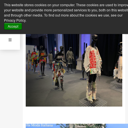
This website stores cookies on your computer. These cookies are used to impro
Indietro
Prossima News
your website and provide more personalized services to you, both on this websi
News
and through other media. To find out more about the cookies we use, see our
25 Settembre 2023
Privacy Policy.
CNMI FASHION HUB X MFI
Accept