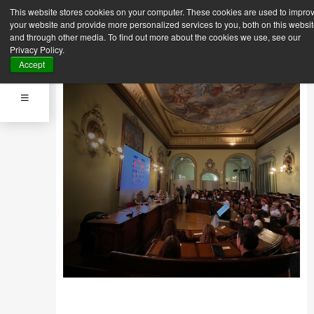
This website stores cookies on your computer. These cookies are used to impro
Indietro
Prossima News
your website and provide more personalized services to you, both on this websi
News
and through other media. To find out more about the cookies we use, see our
25 Settembre 2023
Privacy Policy.
STUDENTI MFI ISPIRATI AL
Accept
MONDO DI “SAILOR”